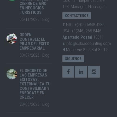
Colonia Independencia #
CIERRE DE AÑO
193. Managua, Nicaragua.
EN NEGOCIOS
TURÍSTICOS
CONTÁCTENOS
05/11/2025
|
Blog
T
NIC: +(505) 5848 4286 |
USA: +1(346) 265-8446
ORDEN
Apartado Postal
13011
CONTABLE: EL
E
info@calaaccounting.com
PILAR DEL ÉXITO
EMPRESARIAL
H
Mon - Vie 8 - 5 Sat 8 - 12
30/07/2025
|
Blog
SIGUENOS
EL SECRETO DE
LAS EMPRESAS
EXITOSAS:
EXTERNALIZA TU
CONTABILIDAD Y
ENFÓCATE EN
CRECER
28/05/2025
|
Blog