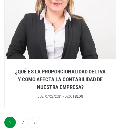
¿QUÉ ES LA PROPORCIONALIDAD DEL IVA
Y COMO AFECTA LA CONTABILIDAD DE
NUESTRA EMPRESA?
JUE, 07/22/2021 - 06:00
|
BLOG
Paginación
Página
1
Page
2
Siguiente
››