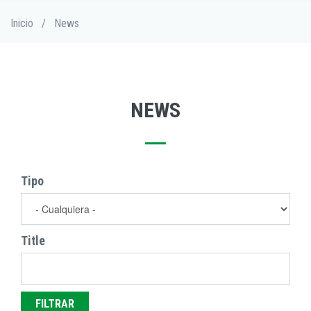
Pasar
Sobrescribir
Inicio
/
News
al
enlaces
contenido
de
principal
ayuda
a
la
NEWS
navegación
Tipo
Title