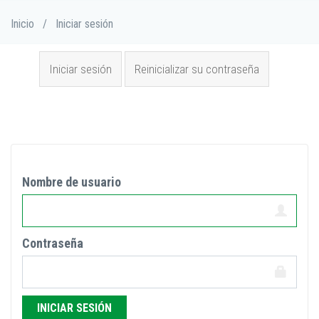
Pasar
Sobrescribir
Inicio
/
Iniciar sesión
al
enlaces
contenido
de
Solapas principales
principal
ayuda
Iniciar sesión
(solapa
Reinicializar su contraseña
a
activa)
la
navegación
Nombre de usuario
Contraseña