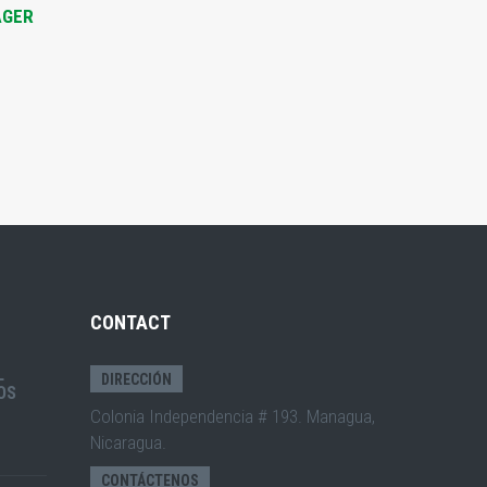
AGER
CONTACT
L
DIRECCIÓN
OS
Colonia Independencia # 193. Managua,
Nicaragua.
CONTÁCTENOS