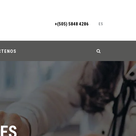
+(505) 5848 4286
ES
CTENOS
LES