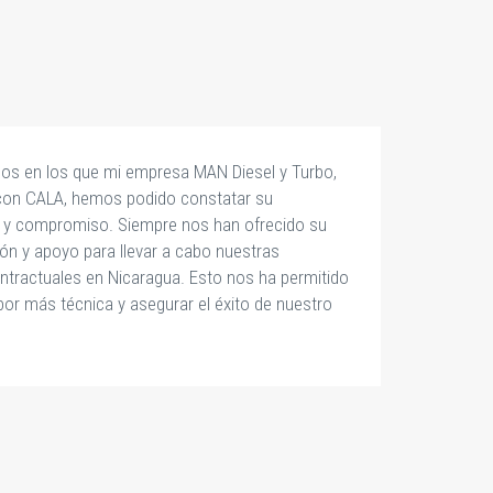
años en los que mi empresa MAN Diesel y Turbo,
“
 con CALA, hemos podido constatar su
ad y compromiso. Siempre nos han ofrecido su
n y apoyo para llevar a cabo nuestras
ontractuales en Nicaragua. Esto nos ha permitido
bor más técnica y asegurar el éxito de nuestro
LI
G