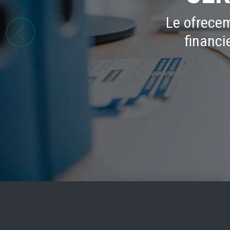
Le ofrecem
financi