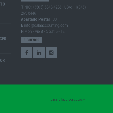
ITO
T
NIC: +(505) 5848 4286 | USA: +1(346)
265-8446
Apartado Postal
13011
E
info@calaaccounting.com
H
Mon - Vie 8 - 5 Sat 8 - 12
CER
SIGUENOS
ROR
Desarollado por
cococw