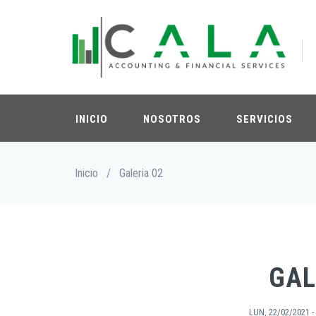
Pasar
al
contenido
principal
INICIO
NOSOTROS
SERVICIOS
Sobrescribir
Inicio
/
Galeria 02
enlaces
de
ayuda
a
la
navegación
GAL
LUN, 22/02/2021 - 