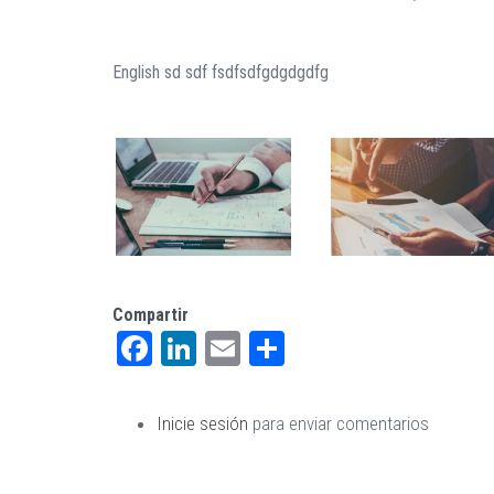
English sd sdf fsdfsdfgdgdgdfg
Compartir
Facebook
LinkedIn
Email
Share
Inicie sesión
para enviar comentarios