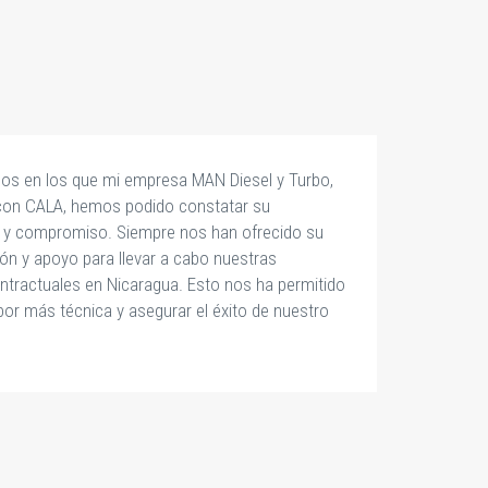
años en los que mi empresa MAN Diesel y Turbo,
“
 con CALA, hemos podido constatar su
ad y compromiso. Siempre nos han ofrecido su
n y apoyo para llevar a cabo nuestras
ontractuales en Nicaragua. Esto nos ha permitido
bor más técnica y asegurar el éxito de nuestro
LI
G