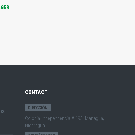
AGER
CONTACT
L
DIRECCIÓN
OS
Colonia Independencia # 193. Managua,
Nicaragua.