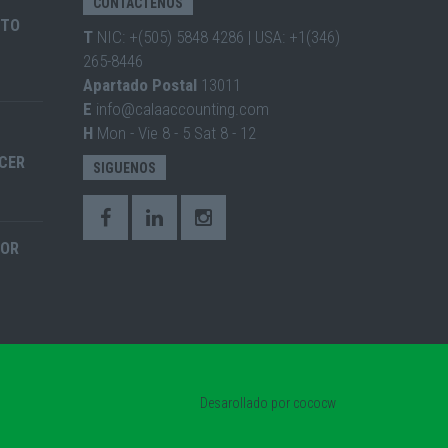
CONTÁCTENOS
ITO
T
NIC: +(505) 5848 4286 | USA: +1(346)
265-8446
Apartado Postal
13011
E
info@calaaccounting.com
H
Mon - Vie 8 - 5 Sat 8 - 12
CER
SIGUENOS
ROR
Desarollado por
cococw