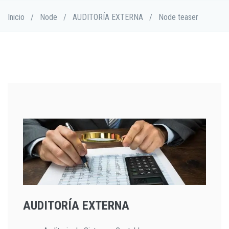
Pasar
Sobrescribir
Inicio
/
Node
/
AUDITORÍA EXTERNA
/
Node teaser
al
enlaces
contenido
de
principal
ayuda
a
la
navegación
AUDITORÍA EXTERNA