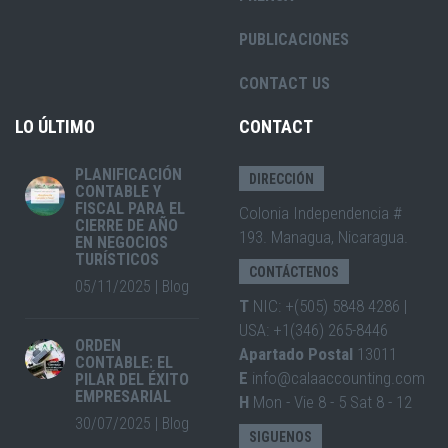
PUBLICACIONES
CONTACT US
LO ÚLTIMO
CONTACT
PLANIFICACIÓN
DIRECCIÓN
CONTABLE Y
FISCAL PARA EL
Colonia Independencia #
CIERRE DE AÑO
193. Managua, Nicaragua.
EN NEGOCIOS
TURÍSTICOS
CONTÁCTENOS
05/11/2025
|
Blog
T
NIC: +(505) 5848 4286 |
USA: +1(346) 265-8446
ORDEN
Apartado Postal
13011
CONTABLE: EL
E
info@calaaccounting.com
PILAR DEL ÉXITO
EMPRESARIAL
H
Mon - Vie 8 - 5 Sat 8 - 12
30/07/2025
|
Blog
SIGUENOS