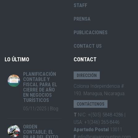
STAFF
PRENSA
PUBLICACIONES
CONTACT US
LO ÚLTIMO
CONTACT
PLANIFICACIÓN
DIRECCIÓN
CONTABLE Y
FISCAL PARA EL
Colonia Independencia #
CIERRE DE AÑO
193. Managua, Nicaragua.
EN NEGOCIOS
TURÍSTICOS
CONTÁCTENOS
05/11/2025
|
Blog
T
NIC: +(505) 5848 4286 |
USA: +1(346) 265-8446
ORDEN
Apartado Postal
13011
CONTABLE: EL
E
info@calaaccounting.com
PILAR DEL ÉXITO