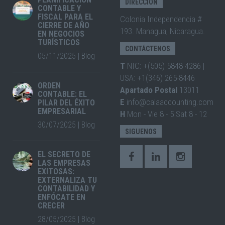
DIRECCIÓN
CONTABLE Y
FISCAL PARA EL
Colonia Independencia #
CIERRE DE AÑO
193. Managua, Nicaragua.
EN NEGOCIOS
TURÍSTICOS
CONTÁCTENOS
05/11/2025
|
Blog
T
NIC: +(505) 5848 4286 |
USA: +1(346) 265-8446
ORDEN
Apartado Postal
13011
CONTABLE: EL
E
info@calaaccounting.com
PILAR DEL ÉXITO
EMPRESARIAL
H
Mon - Vie 8 - 5 Sat 8 - 12
30/07/2025
|
Blog
SIGUENOS
EL SECRETO DE
LAS EMPRESAS
EXITOSAS:
EXTERNALIZA TU
CONTABILIDAD Y
ENFÓCATE EN
CRECER
28/05/2025
|
Blog