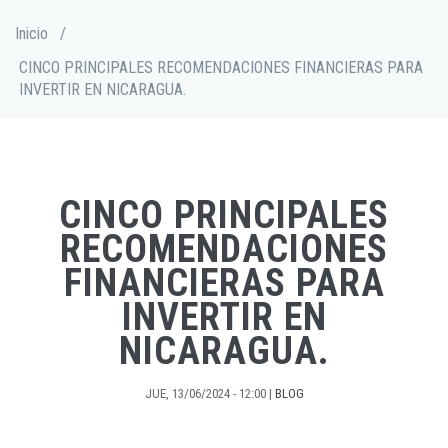
Pasar
Sobrescribir
Inicio
/
al
enlaces
contenido
CINCO PRINCIPALES RECOMENDACIONES FINANCIERAS PARA
de
principal
INVERTIR EN NICARAGUA.
ayuda
a
la
navegación
CINCO PRINCIPALES
RECOMENDACIONES
FINANCIERAS PARA
INVERTIR EN
NICARAGUA.
JUE, 13/06/2024 - 12:00
|
BLOG