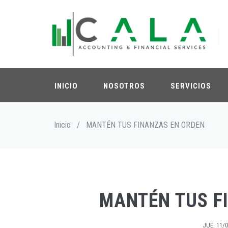
Pasar
al
contenido
principal
INICIO
NOSOTROS
SERVICIOS
Sobrescribir
Inicio
/
MANTÉN TUS FINANZAS EN ORDEN
enlaces
de
ayuda
a
la
navegación
MANTÉN TUS F
JUE, 11/0