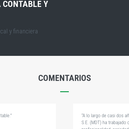
A CONTABLE Y
cal y financiera
COMENTARIOS
table.”
“A lo largo de casi dos 
S.E. (MDT) ha trabajado