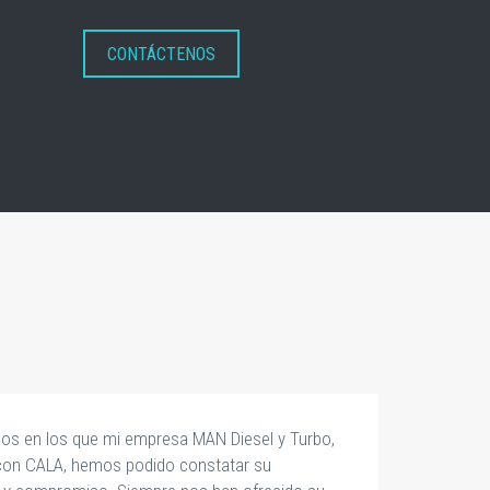
CONTÁCTENOS
años en los que mi empresa MAN Diesel y Turbo,
“
 con CALA, hemos podido constatar su