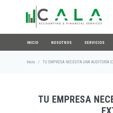
Pasar
al
contenido
principal
INICIO
NOSOTROS
SERVICIOS
Sobrescribir
Inicio
/
TU EMPRESA NECESITA UNA AUDITORÍA 
enlaces
de
ayuda
a
la
navegación
TU EMPRESA NECE
EX