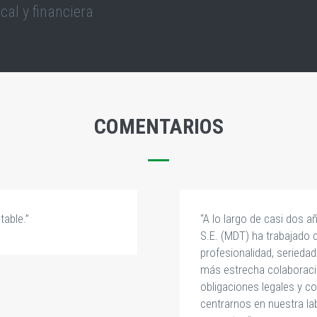
cal y financiera
COMENTARIOS
table.”
“A lo largo de casi dos 
S.E. (MDT) ha trabajado
profesionalidad, seried
más estrecha colaboració
obligaciones legales y c
centrarnos en nuestra la