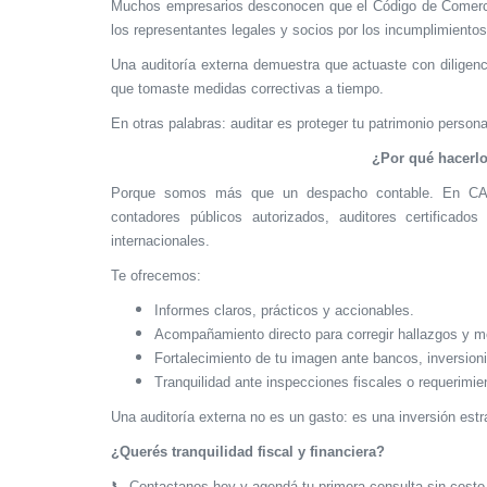
Muchos empresarios desconocen que el Código de Comercio y
los representantes legales y socios por los incumplimiento
Una auditoría externa demuestra que actuaste con diligencia
que tomaste medidas correctivas a tiempo.
En otras palabras: auditar es proteger tu patrimonio persona
¿Por qué hacer
Porque somos más que un despacho contable. En CAL
contadores públicos autorizados, auditores certificad
internacionales.
Te ofrecemos:
Informes claros, prácticos y accionables.
Acompañamiento directo para corregir hallazgos y m
Fortalecimiento de tu imagen ante bancos, inversioni
Tranquilidad ante inspecciones fiscales o requerimie
Una auditoría externa no es un gasto: es una inversión estr
¿Querés tranquilidad fiscal y financiera?
📞
Contactanos hoy y agendá tu primera consulta sin costo